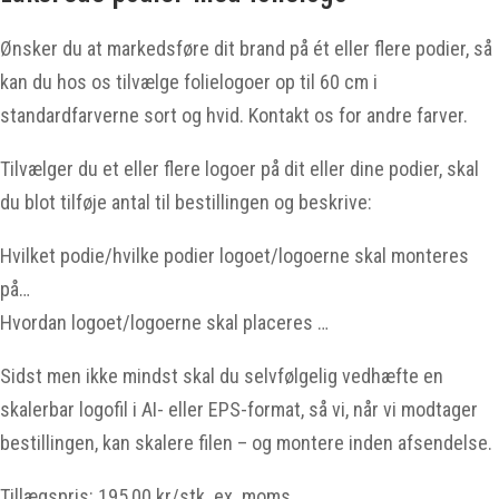
Ønsker du at markedsføre dit brand på ét eller flere podier, så
kan du hos os tilvælge folielogoer op til 60 cm i
standardfarverne sort og hvid. Kontakt os for andre farver.
Tilvælger du et eller flere logoer på dit eller dine podier, skal
du blot tilføje antal til bestillingen og beskrive:
Hvilket podie/hvilke podier logoet/logoerne skal monteres
på…
Hvordan logoet/logoerne skal placeres …
Sidst men ikke mindst skal du selvfølgelig vedhæfte en
skalerbar logofil i AI- eller EPS-format, så vi, når vi modtager
bestillingen, kan skalere filen – og montere inden afsendelse.
Tillægspris: 195,00 kr/stk. ex. moms